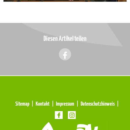
Diesen Artikel teilen
Meta
Sitemap
Kontakt
Impressum
Datenschutzhinweis
Navigation
Navigation
überspringen