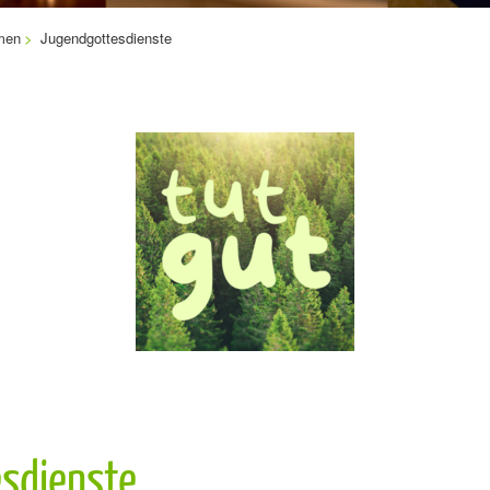
men
Jugendgottesdienste
sdienste